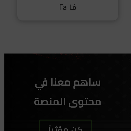
فا Fa
ساهم معنا في
محتوى المنصة
كن مؤثراً