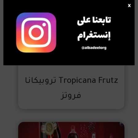
x
Tropicana Frutz تروبيكانا
فروتز