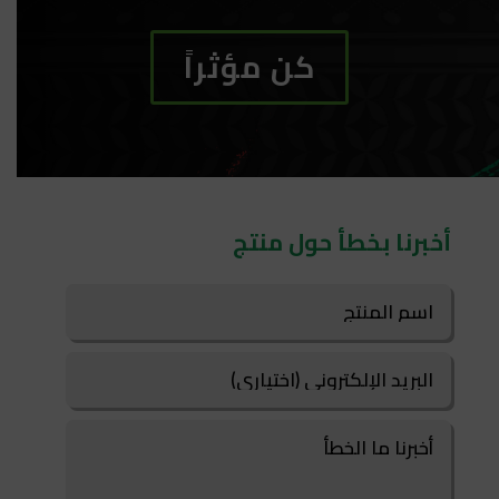
كن مؤثراً
أخبرنا بخطأ حول منتج