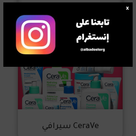
x
NYX نيكس
CeraVe سيرافي