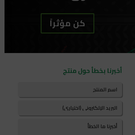
كن مؤثراً
أخبرنا بخطأ حول منتج