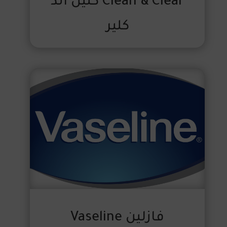
Clean & Clear كلين اند
كلير
فازلين Vaseline