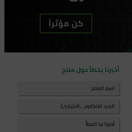
كن مؤثراً
أخبرنا بخطأ حول منتج