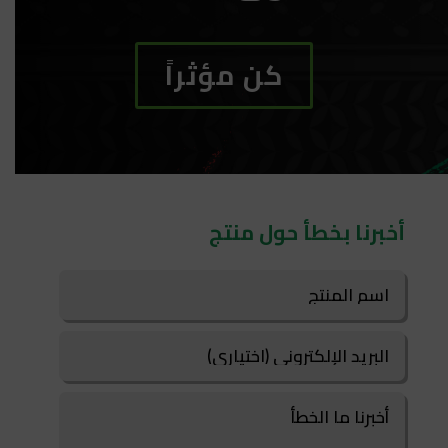
كن مؤثراً
أخبرنا بخطأ حول منتج