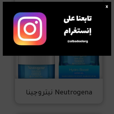
x
CeraVe سيرافي
Neutrogena نيتروچينا