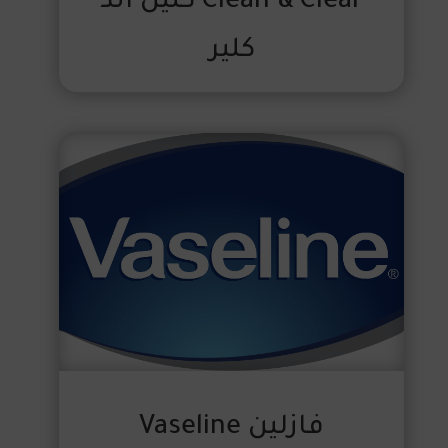
Clean & Clear كلين اند
كلير
فازلين Vaseline