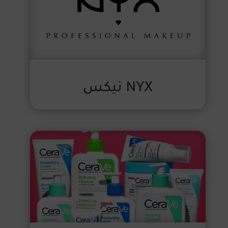
NYX نيكس