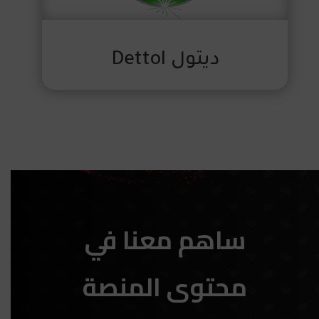
ديتول Dettol
ساهم معنا في
محتوى المنصة