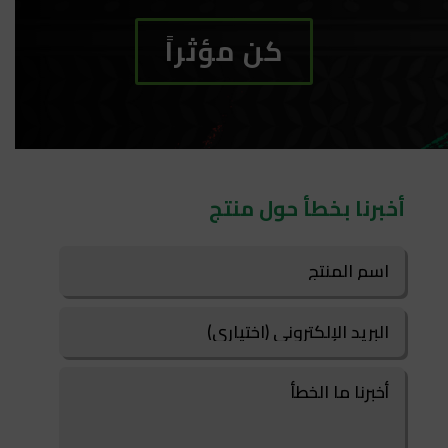
كن مؤثراً
أخبرنا بخطأ حول منتج