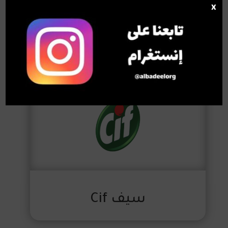
x
سيف Cif