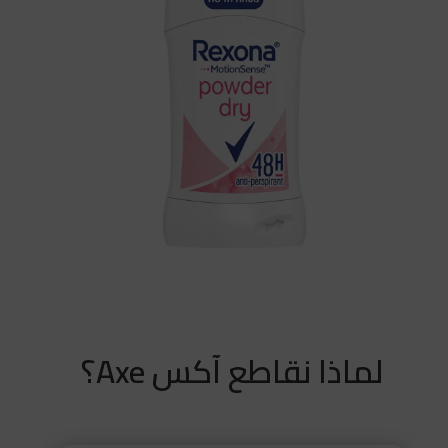
لماذا نقاطع آكس Axe؟