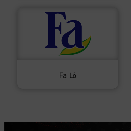
فا Fa