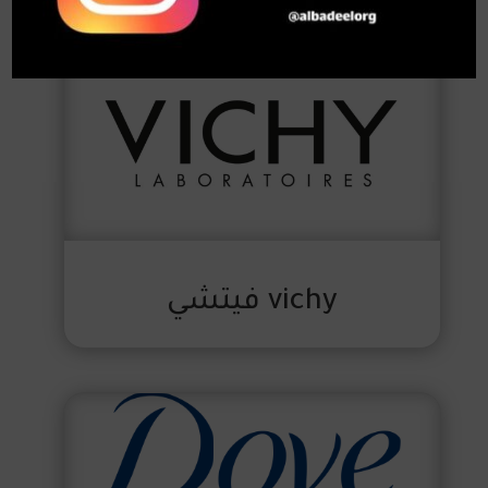
vichy فيتشي