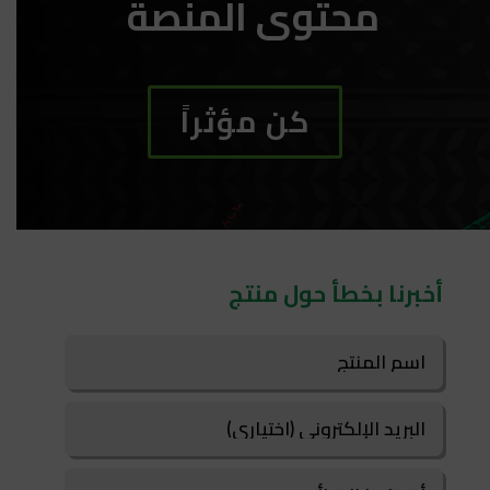
محتوى المنصة
كن مؤثراً
أخبرنا بخطأ حول منتج