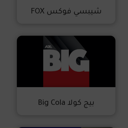
شيبسي فوكس FOX
بيج كولا Big Cola