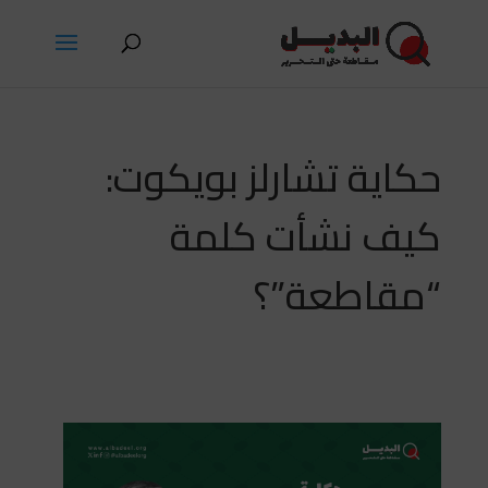
حكاية تشارلز بويكوت:
كيف نشأت كلمة
“مقاطعة”؟