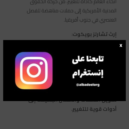
أنحاء العالم كأداة للتغيير، من حركة الحقوق
المدنية الأمريكية إلى حملات مناهضة للفصل
العنصري في جنوب أفريقيا.
إرث تشارلز بويكوت
:
x
توفي بويكوت عام 1897، تاركًا وراءه إرثًا غريبًا. لم
يكن اسمه رمزًا للثروة أو السلطة، بل رمزًا للمقاومة
الشعبية والتصدي للظلم.
من مجرد وكيل للأراضي إلى رمز عالمي،
قصة تشارلز بويكوت هي قصة عن كيفية
تحويل الكلمات والأفعال البسيطة إلى
أدوات قوية للتغيير.