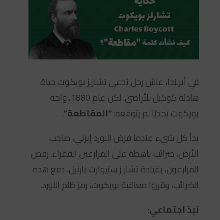
في أيرلندا، عاش رجل يُدعى تشارلز بويكوت حياة
هادئة كوكيل للأراضي. لكن عام 1880، واجه
بويكوت تحديًا لم يتوقعه:
“المقاطعة”
.
بدأ كل شيء عندما فرض اللورد إيرني، صاحب
الأرض، ضرائب باهظة على المزارعين الفقراء. رفض
المزارعون، بقيادة تشارلز ستيوارت بارنيل، دفع هذه
الضرائب، وقرروا معاقبة بويكوت، رمز ظلم اللورد.
نبذ اجتماعي
: