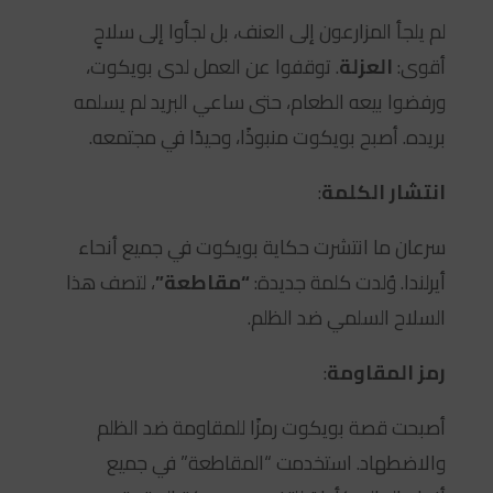
لم يلجأ المزارعون إلى العنف، بل لجأوا إلى سلاحٍ
أقوى:
العزلة
. توقفوا عن العمل لدى بويكوت،
ورفضوا بيعه الطعام، حتى ساعي البريد لم يسلمه
بريده. أصبح بويكوت منبوذًا، وحيدًا في مجتمعه.
انتشار الكلمة
:
سرعان ما انتشرت حكاية بويكوت في جميع أنحاء
أيرلندا. وُلدت كلمة جديدة:
“مقاطعة”
، لتصف هذا
السلاح السلمي ضد الظلم.
رمز المقاومة
:
أصبحت قصة بويكوت رمزًا للمقاومة ضد الظلم
والاضطهاد. استخدمت “المقاطعة” في جميع