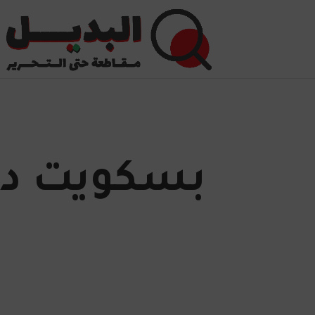
بسكويت دايجستف it