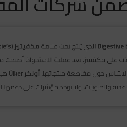
من شركات المق
الذي يُنتج تحت علامة
مكفيتيز (McVitie’s)
 على مكفيتيز. بعد عملية الاستحواذ، أصبحت منت
 الالتباس حول مقاطعة منتجاتها.
أولكر Ülker
هي 
غذية والحلويات، ولا توجد مؤشرات على دعمها للا