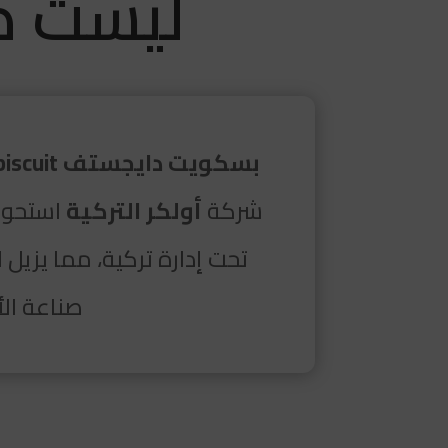
ليست ض
بسكويت دايجستف Digestive biscuit
شركة
أولكر التركية
استحوذت
تحت إدارة تركية، مما يزيل
صناعة الأ