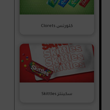
كلورتس Clorets
سكيتلز Skittles