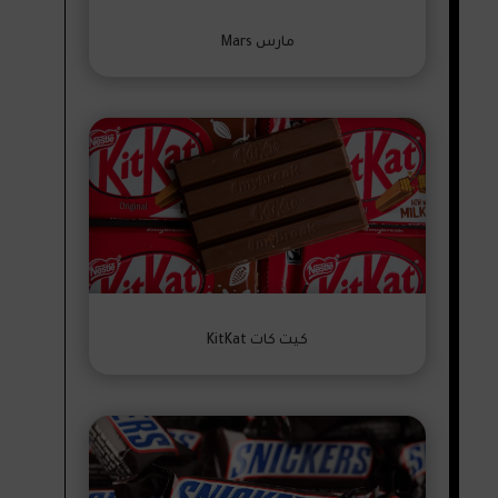
مارس Mars
كيت كات KitKat