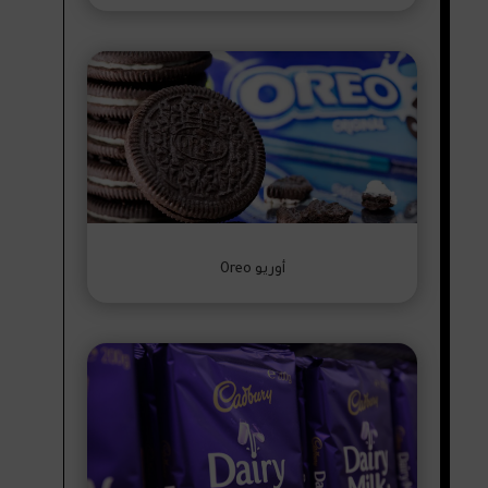
أوريو Oreo