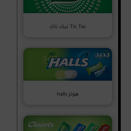
Tic Tac تيك تاك
هولز halls