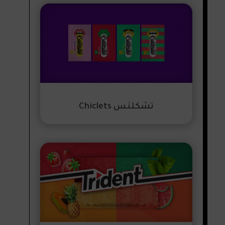
تشكلتس Chiclets