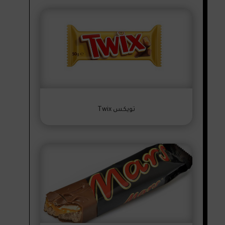
تويكس Twix