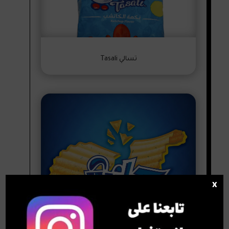
تسالي Tasali
x