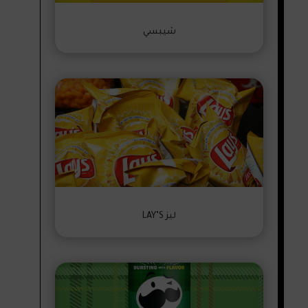
شيبسي
ليز LAY’S