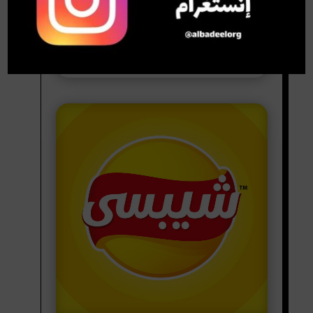
كرانشي