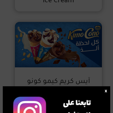
Ice Cream
آيس كريم كيمو كونو
x
نستله Nestle Kimo Cono
Ice Cream